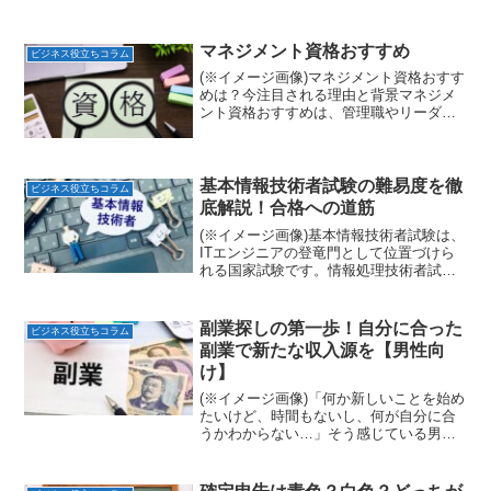
マネジメント資格おすすめ
ビジネス役立ちコラム
(※イメージ画像)マネジメント資格おすす
めは？今注目される理由と背景マネジメ
ント資格おすすめは、管理職やリーダー
層を目指す人だけでなく、一般社員から
も注目されています。働き方の多様化や
リモートワークの普及により、指示命令
型ではなく、人を動か...
基本情報技術者試験の難易度を徹
ビジネス役立ちコラム
底解説！合格への道筋
(※イメージ画像)基本情報技術者試験は、
ITエンジニアの登竜門として位置づけら
れる国家試験です。情報処理技術者試験
の一区分であり、ITを活用するすべての
社会人に必要な基礎知識・技能を評価し
ます。しかし、具体的な難易度や学習方
副業探しの第一歩！自分に合った
ビジネス役立ちコラム
法は、これから受...
副業で新たな収入源を【男性向
け】
(※イメージ画像)「何か新しいことを始め
たいけど、時間もないし、何が自分に合
うかわからない…」そう感じている男性
はいませんか？物価上昇や将来への不安
から、副業に関心を持つ方が増えていま
す。しかし、「副業」と一口に言って