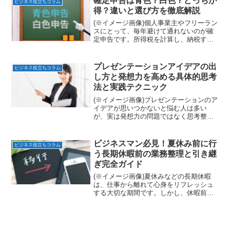
確定申告は青色？白色？どっちが
ビジネス役立ちコラム
も、その種類は多岐にわ...
得？違いと選び方を徹底解説
(※イメージ画像)個人事業主やフリーラン
スにとって、毎年避けて通れないのが確
定申告です。所得税を計算し、納税する
手続きですが、ここで多くの人が悩むの
が「青色申告と白色申告、どちらを選べ
ばいいのか？」という問題。それぞれに
プレゼンテーションアイデアの出
ビジネス役立ちコラム
メリット・デメリット...
し方と発想力を高める具体的思考
法と実践テクニック
(※イメージ画像)プレゼンテーションのア
イデアが思いつかないと悩む人は多い
が、実は発想力の問題ではなく思考整理
の方法に原因がある場合が多い、情報を
構造化し視点を変えることで誰でも質の
高いアイデアを生み出せるようになる、
ビジネスマン必見！夏休み前に行
ビジネス役立ちコラム
特にビジネス現場では論...
う長期休暇前の業務整理と引き継
ぎ完全ガイド
(※イメージ画像)夏休みなどの長期休暇
は、仕事から離れて心身をリフレッシュ
する大切な期間です。しかし、休暇前の
準備が不十分だと、休暇中に確認連絡が
入ったり、復帰後に業務が混乱したりす
る可能性があります。特にビジネスマン
にとっては、業務整理と...