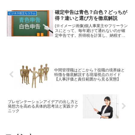
ます。この社会保険制度は複雑で、何に
加入すべきか、どのくらい費用がかかる
のか、不安に感じている方も多いのでは
確定申告は青色？白色？どっちが
ビジネス役立ちコラム
ないでしょうか。本記...
得？違いと選び方を徹底解説
(※イメージ画像)個人事業主やフリーラン
スにとって、毎年避けて通れないのが確
定申告です。所得税を計算し、納税する
手続きですが、ここで多くの人が悩むの
が「青色申告と白色申告、どちらを選べ
ばいいのか？」という問題。それぞれに
メリット・デメリット...
中間管理職はどこから？役職の境界線と
特徴を徹底解説する現場視点のガイド
【人事評価と責任範囲から見る実態】
プレゼンテーションアイデアの出し方と
発想力を高める具体的思考法と実践テク
ニック