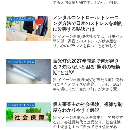
する大切な贈り物です。しかし、何を選
べば喜ばれるのか迷う方も多いでしょ
う。本記事では、新卒男性向けプレゼン
トの特徴や強み、さらに実際の利用者の
メンタルコントロール トレーニ
ビジネス役立ちコラム
声をもとに、失敗しない...
ング方法で日常のストレスを劇的
に改善する秘訣とは
(※イメージ画像)現代社会では、仕事や人
間関係、家庭でのストレスが積み重な
り、心のバランスを保つことが難しくな
っています。そんな中で注目されている
のが、メンタルコントロールのトレーニ
ング方法です。日常生活の中で簡単に取
蛍光灯の2027年問題で何が起き
ビジネス役立ちコラム
り入れられ、心の安定や...
る？知らないと困る“照明の転換
期”とは💡
(※イメージ画像)蛍光灯が当たり前に使わ
れてきたオフィスや家庭。しかし、2027
年を境にその「当たり前」が大きく変わ
ることをご存じでしょうか？実は今、
「蛍光灯の2027年問題」と呼ばれる大き
な転換期が迫っています。これは、環境
個人事業主の社会保険、複雑な制
ビジネス役立ちコラム
規制の強化によ...
度をわかりやすく解説
(※イメージ画像)個人事業主として独立す
ると、会社員時代とは異なり、社会保険
の手続きをすべて自分で行う必要があり