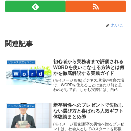
れいこ
関連記事
初心者から実務者まで評価される
ビジネス役立ちコラム
WORDを使いこなせる方法とは何
かを徹底解説する実践ガイド
(※イメージ画像)ビジネス現場や教育の場
で、WORDを使えることは当たり前と思
われがちです。しかし実際には、自己流
の操作にとどまり、機能を十分に活用で
きていない人も少なくありません。第三
者の視点から見ると、WORDを使いこな
新卒男性へのプレゼントで失敗し
ビジネス役立ちコラム
せる人は、作業効...
ない選び方と喜ばれる人気ギフト
体験談まとめ🎁
(※イメージ画像)新卒の男性へ贈るプレゼ
ントは、社会人としてのスタートを応援