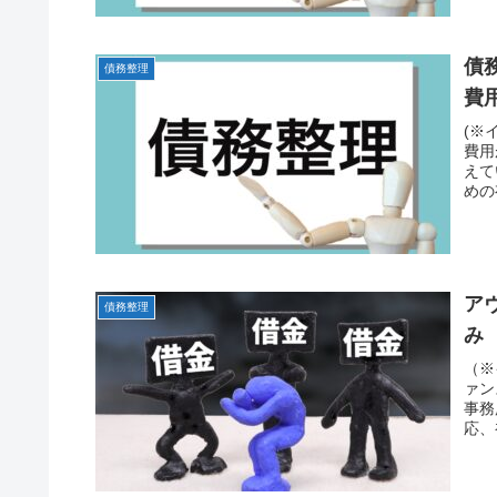
債
債務整理
費
(※
費用
えて
めの
ア
債務整理
み
（※
ァン
事務
応、