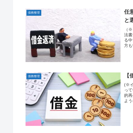
任
債務整理
と
（※
法書
る中
方も
【
債務整理
(※
って
的再
よう