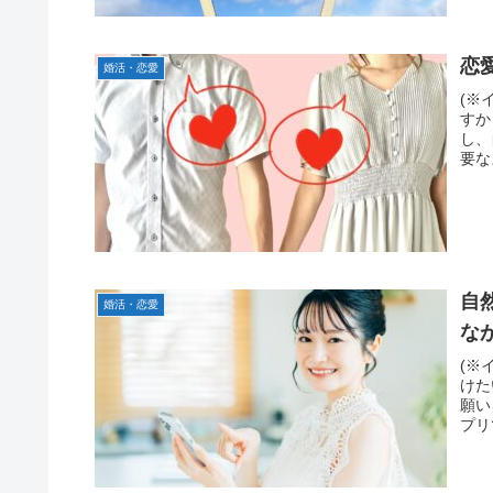
恋
婚活・恋愛
(※
すか
し、
要な
自
婚活・恋愛
な
(※
けた
願い
プリ