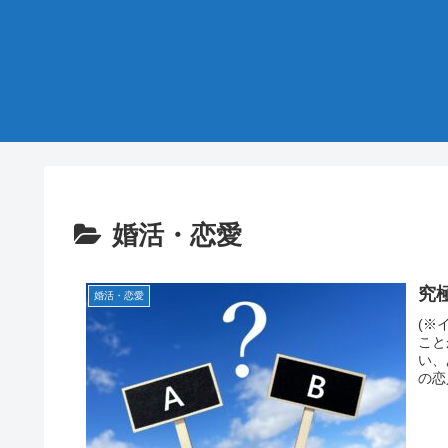
婚活・恋愛
究
婚活・恋愛
(※
こと
い、
の恋