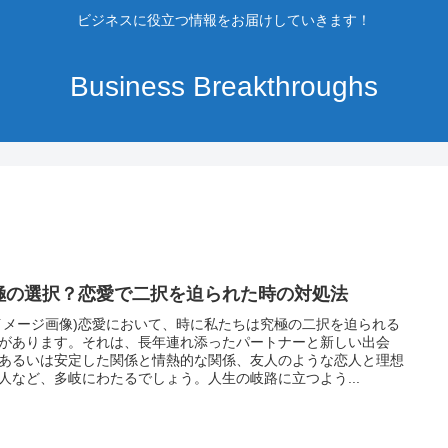
ビジネスに役立つ情報をお届けしていきます！
Business Breakthroughs
極の選択？恋愛で二択を迫られた時の対処法
イメージ画像)恋愛において、時に私たちは究極の二択を迫られる
があります。それは、長年連れ添ったパートナーと新しい出会
あるいは安定した関係と情熱的な関係、友人のような恋人と理想
人など、多岐にわたるでしょう。人生の岐路に立つよう...