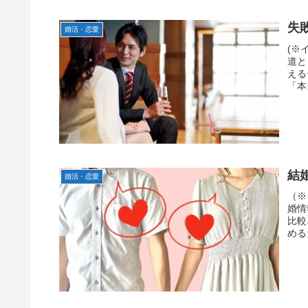
失
婚活・恋愛
(※
道と
える
「本
結
婚活・恋愛
（※
婚情
比較
める