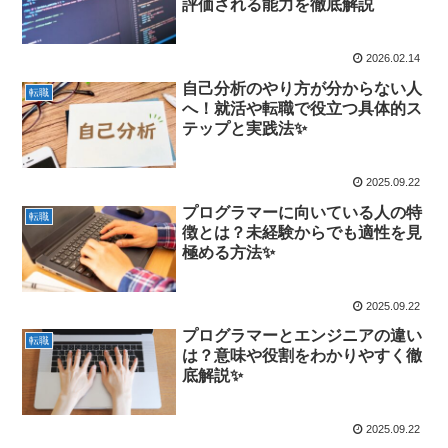
評価される能力を徹底解説
2026.02.14
自己分析のやり方が分からない人
転職
へ！就活や転職で役立つ具体的ス
テップと実践法✨
2025.09.22
プログラマーに向いている人の特
転職
徴とは？未経験からでも適性を見
極める方法✨
2025.09.22
プログラマーとエンジニアの違い
転職
は？意味や役割をわかりやすく徹
底解説✨
2025.09.22