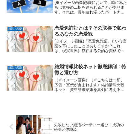
(※イメージ画像)恋愛において、時に私た
ちは究極の二択を迫られることがありま
す。それは、長年連れ添ったパートナー
と新しい出会い、あるいは安定した関係
と情熱的な関係、友人のような恋人と理
想の恋人など、多岐にわたるでしょう。
恋愛免許証とは？その取得で変わ
婚活・恋愛
人生の岐路に立つよう...
るあなたの恋愛観
(※イメージ画像)「恋愛免許証」という言
葉を耳にしたことはありますか？これ
は、現実世界に存在する公的な資格では
ありません。しかし、自己分析からコミ
ュニケーション、問題解決能力まで、恋
愛に必要なスキルを体系的に学び、実践
結婚情報比較ネット徹底解剖！特
婚活・恋愛
していくことで、まるで...
徴と選び方
（※イメージ画像）（※こちらは一部、
広告・宣伝が含まれます）結婚情報比較
ネット 資料請求結婚を真剣に考えるあ
なたへ。結婚情報比較ネットは、理想の
パートナー探しを効率的に、そして安心
して進めるための強力なツールです。し
かし、数ある結婚情報比較...
失敗しない婚活パーティー選び｜成功の
秘訣と体験談