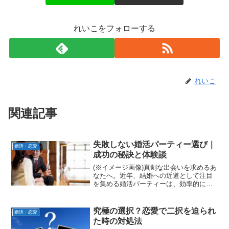
れいこをフォローする
れいこ
関連記事
失敗しない婚活パーティー選び｜
婚活・恋愛
成功の秘訣と体験談
(※イメージ画像)真剣な出会いを求めるあ
なたへ。近年、結婚への近道として注目
を集める婚活パーティーは、効率的に理
想の相手と出会えるチャンスです。しか
し、「種類が多くて選び方がわからな
い」「本当に良い出会いがあるの？」と
究極の選択？恋愛で二択を迫られ
婚活・恋愛
いった疑問や不安を感じ...
た時の対処法