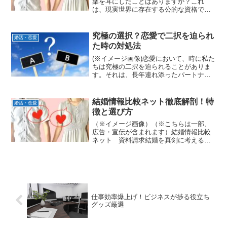
葉を耳にしたことはありますか？これ
は、現実世界に存在する公的な資格では
ありません。しかし、自己分析からコミ
ュニケーション、問題解決能力まで、恋
愛に必要なスキルを体系的に学び、実践
究極の選択？恋愛で二択を迫られ
婚活・恋愛
していくことで、まるで...
た時の対処法
(※イメージ画像)恋愛において、時に私た
ちは究極の二択を迫られることがありま
す。それは、長年連れ添ったパートナー
と新しい出会い、あるいは安定した関係
と情熱的な関係、友人のような恋人と理
想の恋人など、多岐にわたるでしょう。
結婚情報比較ネット徹底解剖！特
婚活・恋愛
人生の岐路に立つよう...
徴と選び方
（※イメージ画像）（※こちらは一部、
広告・宣伝が含まれます）結婚情報比較
ネット 資料請求結婚を真剣に考えるあ
なたへ。結婚情報比較ネットは、理想の
パートナー探しを効率的に、そして安心
して進めるための強力なツールです。し
かし、数ある結婚情報比較...
仕事効率爆上げ！ビジネスが捗る役立ち
グッズ厳選