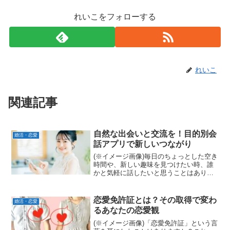
れいこをフォローする
れいこ
関連記事
自然な出会いと交流を！目的別会
婚活・恋愛
話アプリで新しいつながり
(※イメージ画像)毎日のちょっとした空き
時間や、新しい趣味を見つけたい時、誰
かと気軽に話したいと思うことはありま
せんか？そんな願いを叶えてくれるの
が、スマートフォンで手軽に利用できる
会話アプリです。従来の出会い系アプリ
恋愛免許証とは？その取得で変わ
婚活・恋愛
とは異なり、趣味や興味...
るあなたの恋愛観
(※イメージ画像)「恋愛免許証」という言