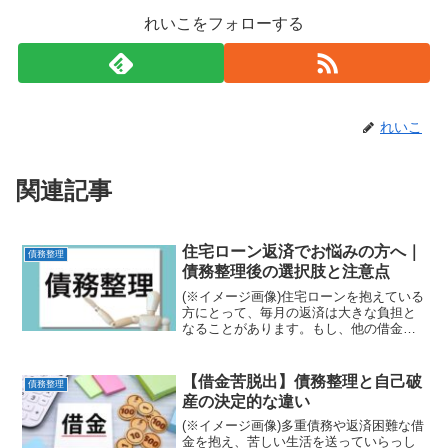
れいこをフォローする
れいこ
関連記事
住宅ローン返済でお悩みの方へ｜
債務整理
債務整理後の選択肢と注意点
(※イメージ画像)住宅ローンを抱えている
方にとって、毎月の返済は大きな負担と
なることがあります。もし、他の借金も
重なり、返済が困難になった場合、「債
務整理」という選択肢が頭をよぎるかも
しれません。しかし、多くの方が気にな
【借金苦脱出】債務整理と自己破
債務整理
るのは「債務整理をす...
産の決定的な違い
(※イメージ画像)多重債務や返済困難な借
金を抱え、苦しい生活を送っていらっし