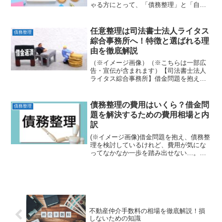
ゃる方にとって、「債務整理」と「自己
破産」は、経済的再生への道を拓く重要
な選択肢です。しかし、これらの言葉は
同じように使われることが多く、具体的
任意整理は司法書士法人ライタス
債務整理
な違いや、どちらがご...
綜合事務所へ！特徴と選ばれる理
由を徹底解説
（※イメージ画像）（※こちらは一部広
告・宣伝が含まれます）【司法書士法人
ライタス綜合事務所】借金問題を抱え、
任意整理を検討する中で、「司法書士法
人ライタス綜合事務所」という名前を目
にした方もいるかもしれません。しか
債務整理の費用はいくら？借金問
債務整理
し、数ある専門家の中からど...
題を解決するための費用相場と内
訳
(※イメージ画像)借金問題を抱え、債務整
理を検討しているけれど、費用が気にな
ってなかなか一歩を踏み出せない…。そ
んなお悩みを抱えていませんか？債務整
理は、借金から解放され、生活を再建す
るための有効な手段ですが、その手続き
には費用がかかります...
不動産仲介手数料の相場を徹底解説！損
しないための知識