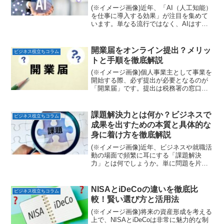
(※イメージ画像)近年、「AI（人工知能）
を仕事に導入する効果」が注目を集めて
います。単なる流行ではなく、AIはすで
に多くの企業や個人の働き方を根本から
変える力を持っています。AIを活用する
ことで、生産性の向上・コスト削減・ミ
開業届をオンライン提出？メリッ
ビジネス役立ちコラム
スの低減など、...
トと手順を徹底解説
(※イメージ画像)個人事業主として事業を
開始する際、必ず提出が必要となるのが
「開業届」です。提出は税務署の窓口だ
けでなく、e-Taxを利用したオンライン申
請も可能です。しかし、「オンラインだ
と難しそう」「本当に便利なの？」と疑
課題解決力とは何か？ビジネスで
ビジネス役立ちコラム
問に思う方も多...
成果を出すための本質と具体的な
身に着け方を徹底解説
(※イメージ画像)近年、ビジネスや就職活
動の場面で頻繁に耳にする「課題解決
力」とは何でしょうか。単に問題を片づ
ける能力ではありません。変化の激しい
時代において、物事の本質を見抜き、最
適な行動を選択し、結果を出す力のこと
NISAとiDeCoの違いを徹底比
ビジネス役立ちコラム
を指します。企業が人材...
較！賢い選び方と活用法
(※イメージ画像)将来の資産形成を考える
上で、NISAとiDeCoは非常に魅力的な制