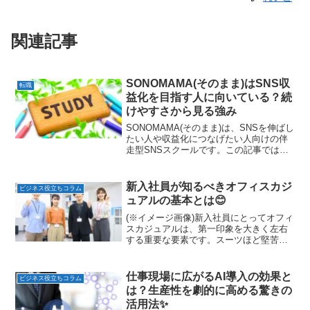
関連記事
SONOMAMA(そのまま)はSNS収
転職
益化を目指す人に向いている？続
けやすさから見る強み
SONOMAMA(そのまま)は、SNSを伸ばし
たい人や収益化につなげたい人向けの伴
走型SNSスクールです。この記事では、
発信設計、マンツーマンサポート、学べ
る内容、料金の考え方、向いている人ま
でをわかりやすく整理します。
新入社員が知るべきオフィスカジ
ビジネス役立ちコラム
ュアルの基本とは😊
(※イメージ画像)新入社員にとってオフィ
スカジュアルは、第一印象を大きく左右
する重要な要素です。スーツほど堅苦し
くはないものの、ビジネスシーンにふさ
わしい清潔感や品の良さが求められま
す。特に入社直後は周囲からの評価が固
仕事現場に広がるAI導入の効果と
ビジネス役立ちコラム
まりやすいため、「きち...
は？生産性を劇的に高める驚きの
活用法✨