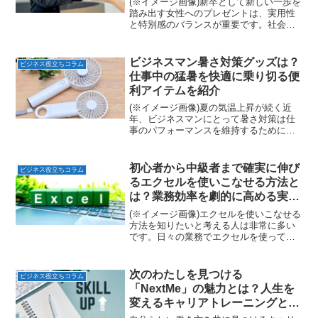
(※イメージ画像)新卒として新しい一歩を
踏み出す女性へのプレゼントは、実用性
と特別感のバランスが重要です。社会人
としてのスタートを応援する意味も込め
られるため、選び方ひとつで印象が大き
く変わります。本記事では「新卒 プレゼ
ビジネスマン暑さ対策グッズは？
ビジネス役立ちコラム
ント 女性」という...
仕事中の猛暑を快適に乗り切る便
利アイテムを紹介
(※イメージ画像)夏の気温上昇が続く近
年、ビジネスマンにとって暑さ対策は仕
事のパフォーマンスを維持するために欠
かせないポイントになっています。通勤
時の汗や、外回りでの体力消耗、オフィ
ス内での冷房による温度差など、夏特有
初心者から中級者まで確実に伸び
ビジネス役立ちコラム
の悩みを抱える人も少な...
るエクセルを使いこなせる方法と
は？業務効率を劇的に高める実践
的スキル解説
(※イメージ画像)エクセルを使いこなせる
方法を知りたいと考える人は非常に多い
です。日々の業務でエクセルを使ってい
ても、自己流の操作に限界を感じている
人は少なくありません。実際、正しい知
識と考え方を身につけることで、作業時
次のわたしを見つける
ビジネス役立ちコラム
間は大幅に短縮されま...
「NextMe」の魅力とは？人生を
変えるキャリアトレーニングと生
涯支援の実力