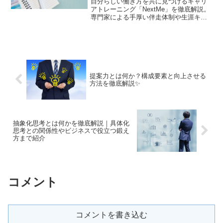
自分らしい働き方を共に見つけるキャリ
アトレーニング「NextMe」を徹底解説。
専門家による手厚い伴走体制や生涯キャ
リア支援、利用者のリアルな口コミを紹
介します。短期的なスキル習得に留まら
ない、人生設計を見直すための高い専門
性と信頼性をチェック！
提案力とは何か？構成要素と向上させる
方法を徹底解説✨
抽象化思考とは何かを徹底解説｜具体化
思考との関係性やビジネスで役立つ鍛え
方まで紹介
コメント
コメントを書き込む