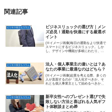
関連記事
ビジネスリュックの選び方｜メン
ビジネス役立ちコラム
ズ必見！通勤を快適にする厳選ポ
イント
(※イメージ画像)毎日の通勤をより快適で
スマートにするビジネスリュック。しか
し、デザインや機能が多岐にわたり、
「どれを選べば良いかわからない」と感
じている男性も多いのではないでしょう
か。ビジネスシーンにふさわしい洗練さ
法人・個人事業主の違いとは？あ
ビジネス役立ちコラム
れたデザインはもちろん...
なたの事業に最適なのはどちら？
(※イメージ画像)起業を考える際、多くの
人が直面するのが「法人化すべきか、そ
れとも個人事業主として始めるべきか」
という悩みです。両者には、社会的信用
度、税金、手続き、そして事業の継続性
において、大きな違いがあります。本記
新卒女性へのプレゼント選びで失
ビジネス役立ちコラム
事では、それぞれのメ...
敗しない方法と喜ばれる人気ギフ
ト体験談まとめ🎁