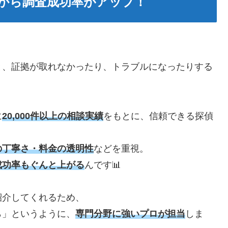
るから調査成功率がアップ！
と、証拠が取れなかったり、トラブルになったりする
に
20,000件以上の相談実績
をもとに、信頼できる探偵
の丁寧さ・料金の透明性
などを重視。
成功率もぐんと上がる
んです📊
紹介してくれるため、
ら」というように、
専門分野に強いプロが担当
しま