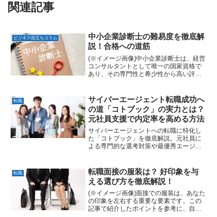
関連記事
中小企業診断士の難易度を徹底解
ビジネス役立ちコラム
説！合格への道筋
(※イメージ画像)中小企業診断士は、経営
コンサルタントとして唯一の国家資格で
あり、その専門性と希少性から高い評価
を受けています。しかし、「難関資格」
というイメージも強く、実際の難易度に
ついて疑問を持つ方も多いのではないで
サイバーエージェント転職成功へ
転職
しょうか。本記事では...
の道「コトブック」の実力とは？
元社員支援で内定率を高める方法
サイバーエージェントへの転職に特化し
た「コトブック」を徹底解説。元社員に
よる専門的な選考対策や最優秀エージェ
ント賞の実績、リアルな口コミを紹介し
ます。高い内定率を誇る独自のサポート
体制で、憧れの成長企業へのキャリアア
転職面接の服装は？ 好印象を与
転職
ップを実現しましょう。
える選び方を徹底解説！
(※イメージ画像)面接での服装は、あなた
の印象を左右する重要な要素です。この
記事で紹介したポイントを参考に、自信
を持って面接に臨んでください。あなた