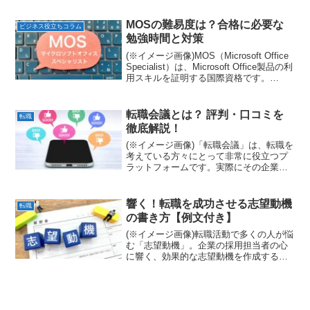
の転職活動が成功することを願っていま
す。面接での服装、悩みますよね。この
MOSの難易度は？合格に必要な
ビジネス役立ちコラム
記事では、転職の面接...
勉強時間と対策
(※イメージ画像)MOS（Microsoft Office
Specialist）は、Microsoft Office製品の利
用スキルを証明する国際資格です。
Word、Excel、PowerPoint、Outlook、
Accessといった主...
転職会議とは？ 評判・口コミを
転職
徹底解説！
(※イメージ画像)「転職会議」は、転職を
考えている方々にとって非常に役立つプ
ラットフォームです。実際にその企業で
働いていた、または現在働いている社員
のリアルな口コミや評判を閲覧できる点
が最大の特徴です。給与水準、残業時
響く！転職を成功させる志望動機
転職
間、職場の雰囲気、企業...
の書き方【例文付き】
(※イメージ画像)転職活動で多くの人が悩
む「志望動機」。企業の採用担当者の心
に響く、効果的な志望動機を作成するた
めのイントロダクションです。なぜ、あ
なたはここで働きたいのですか？この問
いは、単に形式的なものではなく、あな
たの熱意や適性を企業...