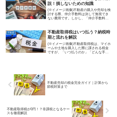
功を収めるためには、利...
説！損しないための知識
(※イメージ画像)不動産の購入や売却を検
討する際、仲介手数料は決して無視でき
ない費用です。しかし、「仲介手数料の
相場は一体いくらなのか」「なぜ不動産
会社によって金額が違うのか」といった
疑問を持つ方も少なくありません。仲介
不動産取得税はいつ払う？納税時
不動産
手数料は、宅地建物取...
期と流れを解説
(※イメージ画像)不動産取得税は、マイホ
ームや土地を購入した際に課される税金
ですが、「いつ払うのか」「どんな手続
きが必要なのか」と疑問に感じる方も多
いのではないでしょうか。この税金は、
取得後すぐに支払うわけではなく、手続
きのタイミングや流れ...
不動産売却の税金完全ガイド｜計算から
節税対策まで
不動産取得税が0円！？非課税となるケー
スを徹底解説