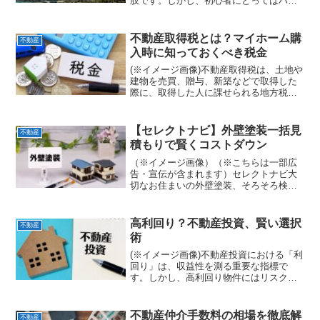
肢です。しかし、初心者にとってはハー
ドルが高く、何から始めれば良いか分か
らない方も多いでしょう。この記事で
は、不動産投資の基礎知識から物件選
不動産取得税とは？マイホーム購
不動産
び、資金計画、リスク管理...
入時に知っておくべき税金
(※イメージ画像)不動産取得税は、土地や
建物を売買、贈与、新築などで取得した
際に、取得した人に課せられる地方税で
す。一度だけの課税で、毎年課税される
固定資産税とは異なります。不動産の種
類や価格によって税額が変動するため、
【セレクトナビ】外壁塗装一括見
不動産
購入前にその仕組みを...
積もりで賢くコストダウン
（※イメージ画像）（※こちらは一部広
告・宣伝が含まれます）セレクトナビ大
切なお住まいの外壁塗装、そろそろ検討
時期かなと思っていらっしゃる方もいる
のではないでしょうか？外壁は、雨風や
紫外線から私たちを守ってくれる大切な
高利回り？不動産投資、賢い選択
不動産
役割を果たしています。し...
術
(※イメージ画像)不動産投資における「利
回り」は、収益性を測る重要な指標で
す。しかし、高利回り物件にはリスクも
潜んでいます。本記事では、利回りの種
類から計算方法、物件選びの注意点まで
を網羅的に解説します。不動産投資で成
不動産仲介手数料の相場を徹底解
不動産