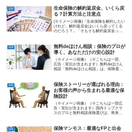
生命保険の解約返戻金、いくら戻
保険
る？計算方法と注意点
(※イメージ画像)「生命保険を解約したい
けれど、解約返戻金はいくら戻ってくる
のだろう？」「そもそも解約返戻金って
何？」と疑問に感じている方も多いので
はないでしょうか。生命保険の解約返戻
金は、支払った保険料が全て戻ってくる
無料deほけん相談：保険のプロが
保険
わけではありません。...
導く、あなただけの安心設計
（※イメージ画像）（※こちらは一部、
広告・宣伝が含まれます）無料deほけん
相談「無料deほけん相談」は、保険選び
に迷うあなたの味方、頼りになる保険の
プロフェッショナル集団です。保険の専
門知識と豊富な経験を活かし、お客様一
保険ストーリーが選ばれる理由：
保険
人ひとりの状況やニー...
お客様の声から生まれる最適な保
険設計
（※イメージ画像）（※こちらは一部広
告・宣伝が含まれます）国内トップクラ
スのプロと無料相談保険選びは、将来の
安心を左右する重要な決断です。しか
し、多くの選択肢の中から自分に最適な
プランを見つけ出すのは容易ではありま
保険マンモス：最適なFPと出会
保険
せん。保険ストーリーは、お...