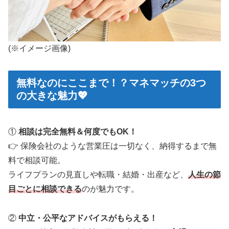
(※イメージ画像)
無料なのにここまで！？マネマッチの3つ
の大きな魅力💖
①
相談は完全無料＆何度でもOK！
👉 保険会社のような営業圧は一切なく、納得するまで無
料で相談可能。
ライフプランの見直しや転職・結婚・出産など、
人生の節
目ごとに相談できる
のが魅力です。
②
中立・公平なアドバイスがもらえる！