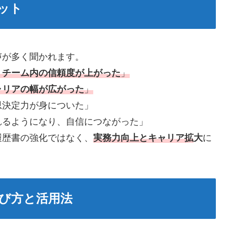
ット
声が多く聞かれます。
、チーム内の信頼度が上がった
」
ャリアの幅が広がった
」
思決定力が身についた」
れるようになり、自信につながった」
履歴書の強化ではなく、
実務力向上とキャリア拡
大
に
び方と活用法