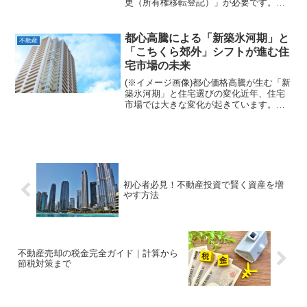
更（所有権移転登記）」が必要です。し
かし、初めての方にとっては「どうやっ
て進めればいいの？」「自分でもできる
の？」と不安に感じることも多いでしょ
都心高騰による「新築氷河期」と
不動産
う。本記事では 土地...
「こちくら郊外」シフトが進む住
宅市場の未来
(※イメージ画像)都心価格高騰が生む「新
築氷河期」と住宅選びの変化近年、住宅
市場では大きな変化が起きています。特
に東京都心部では、土地価格や建築コス
トの上昇により、新築住宅の価格が大き
く高騰しています。その影響から、一般
的な世帯が都心で新築...
初心者必見！不動産投資で賢く資産を増
やす方法
不動産売却の税金完全ガイド｜計算から
節税対策まで