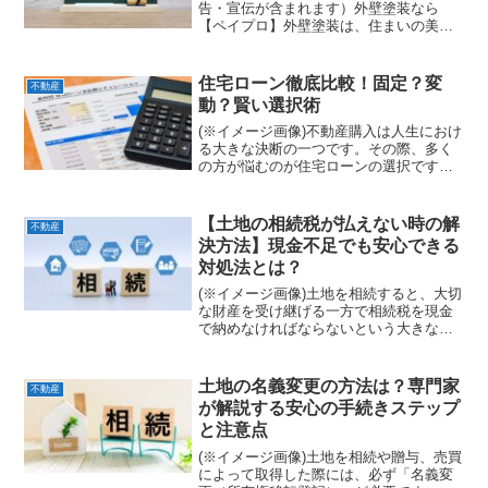
告・宣伝が含まれます）外壁塗装なら
【ペイプロ】外壁塗装は、住まいの美観
を保つだけでなく、建物を長持ちさせる
ための重要なメンテナンスです。しか
し、数多くの塗装業者の中から、信頼で
住宅ローン徹底比較！固定？変
不動産
きる一社を見つけるのは容易で...
動？賢い選択術
(※イメージ画像)不動産購入は人生におけ
る大きな決断の一つです。その際、多く
の方が悩むのが住宅ローンの選択です。
特に「固定金利」と「変動金利」のどち
らを選ぶべきかは、将来の返済計画に大
きく影響するため、慎重な検討が求めら
【土地の相続税が払えない時の解
不動産
れます。本記事では、...
決方法】現金不足でも安心できる
対処法とは？
(※イメージ画像)土地を相続すると、大切
な財産を受け継げる一方で相続税を現金
で納めなければならないという大きな問
題に直面します。特に「土地しか相続財
産がなく、現金がほとんどない」という
ケースでは、納税資金をどう確保すれば
土地の名義変更の方法は？専門家
不動産
いいのか頭を抱える方...
が解説する安心の手続きステップ
と注意点
(※イメージ画像)土地を相続や贈与、売買
によって取得した際には、必ず「名義変