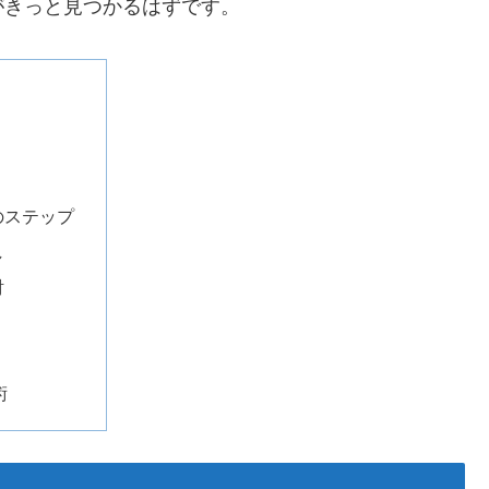
がきっと見つかるはずです。
」
のステップ
し
討
術