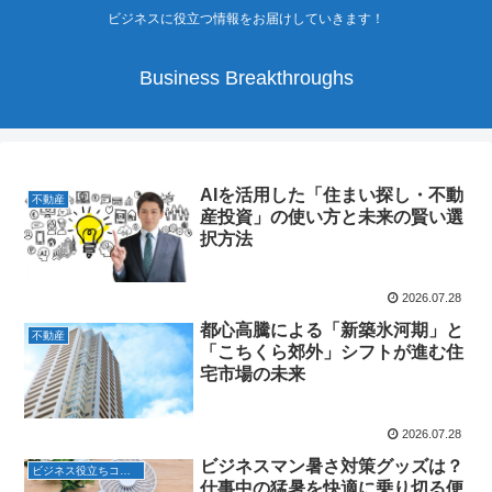
ビジネスに役立つ情報をお届けしていきます！
Business Breakthroughs
AIを活用した「住まい探し・不動
不動産
産投資」の使い方と未来の賢い選
択方法
2026.07.28
都心高騰による「新築氷河期」と
不動産
「こちくら郊外」シフトが進む住
宅市場の未来
2026.07.28
ビジネスマン暑さ対策グッズは？
ビジネス役立ちコラム
仕事中の猛暑を快適に乗り切る便